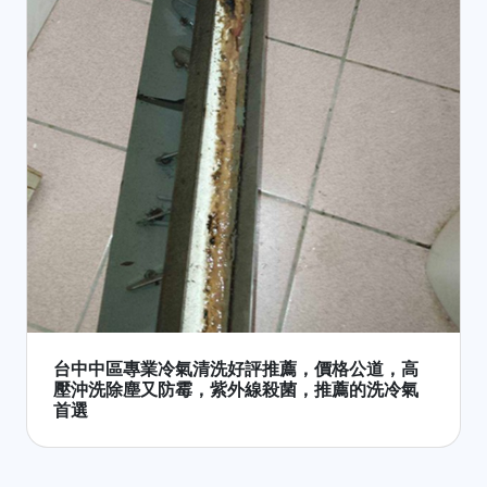
台中中區專業冷氣清洗好評推薦，價格公道，高
壓沖洗除塵又防霉，紫外線殺菌，推薦的洗冷氣
首選