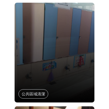
公共區域清潔