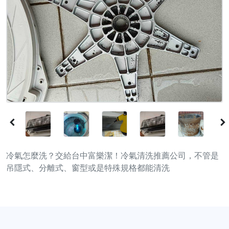
冷氣怎麼洗？交給台中富樂潔！冷氣清洗推薦公司，不管是
吊隱式、分離式、窗型或是特殊規格都能清洗