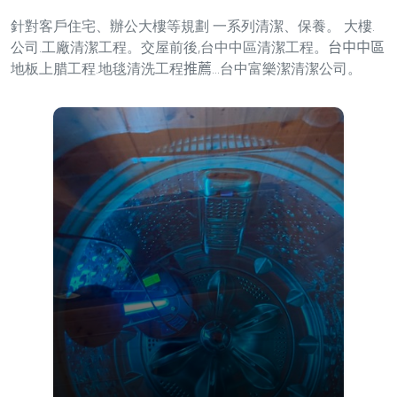
針對客戶住宅、辦公大樓等規劃 一系列清潔、保養。 大樓.
公司.工廠清潔工程。交屋前後,台中中區清潔工程。
台中中區
地板上腊工程.地毯清洗工程
推薦
...台中富樂潔清潔公司。