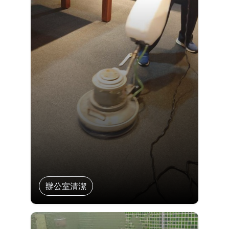
辦公室清潔