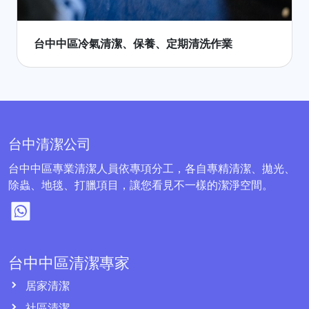
台中中區冷氣清潔、保養、定期清洗作業
台中清潔公司
台中中區專業清潔人員依專項分工，各自專精清潔、拋光、
除蟲、地毯、打臘項目，讓您看見不一樣的潔淨空間。
台中中區清潔專家
居家清潔
社區清潔