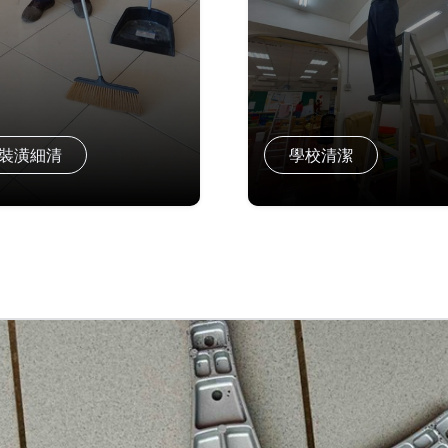
裝潢細清
學校清潔